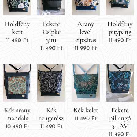
Holdfény
Fekete
Arany
Holdfény
kert
Csipke
levél
pitypang
3in1
cipzáras
11 490
Ft
11 490
Ft
11 490
Ft
11 990
Ft
Kék arany
Kék
Kék kelet
Fekete
mandala
tengerész
pillangó
11 490
Ft
3:1 AV
10 490
Ft
11 490
Ft
11 490
Ft