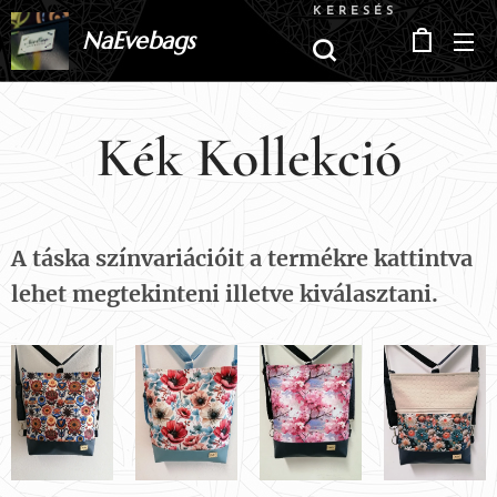
KERESÉS
NaEvebags
Kék Kollekció
A táska színvariációit a termékre kattintva
lehet megtekinteni illetve kiválasztani.