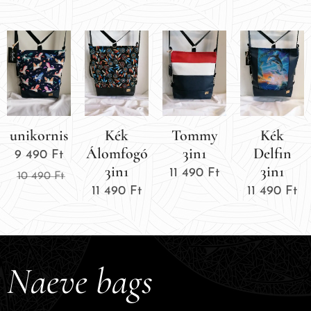
unikornis
Kék
Tommy
Kék
Álomfogó
3in1
Delfin
9 490
Ft
3in1
3in1
11 490
Ft
10 490
Ft
11 490
Ft
11 490
Ft
Naeve bags