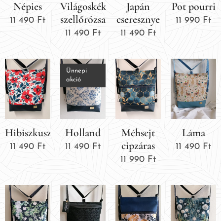
Népies
Világoskék
Japán
Pot pourri
szellőrózsa
cseresznye
11 490
Ft
11 990
Ft
11 490
Ft
11 490
Ft
Ünnepi
akció
Hibiszkusz
Holland
Méhsejt
Láma
cipzáras
11 490
Ft
11 490
Ft
11 490
Ft
11 990
Ft