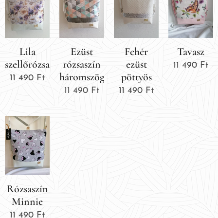
Lila
Ezüst
Fehér
Tavasz
szellőrózsa
rózsaszín
ezüst
11 490
Ft
háromszög
pöttyös
11 490
Ft
11 490
Ft
11 490
Ft
Rózsaszín
Minnie
11 490
Ft