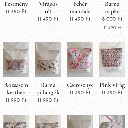
Festmény
Virágos
Fehér
Barna
rét
mandala
csipke
11 490
Ft
11 490
Ft
11 490
Ft
8 000
Ft
11 490
Ft
Rózsaszín
Barna
Cseresznyevirág
Pink virág
kertben
pillangók
11 490
Ft
11 490
Ft
11 990
Ft
11 990
Ft