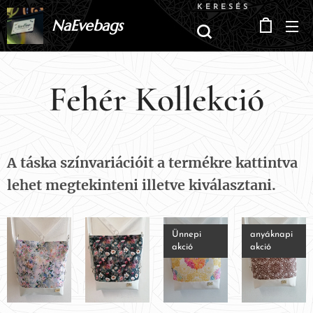
KERESÉS
NaEvebags
Fehér Kollekció
A táska színvariációit a termékre kattintva
lehet megtekinteni illetve kiválasztani.
Ünnepi
anyáknapi
akció
akció