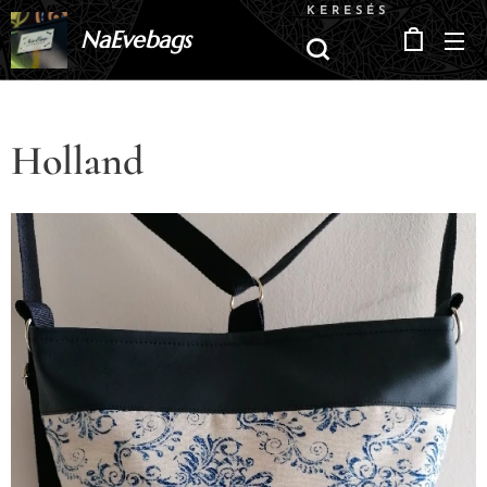
KERESÉS
NaEvebags
Holland