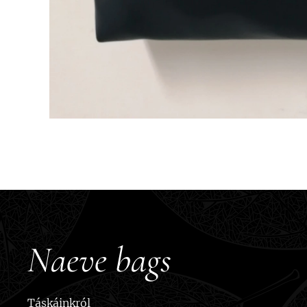
Naeve bags
Táskáinkról