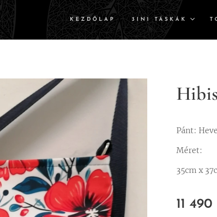
KEZDŐLAP
3IN1 TÁSKÁK
T
Hibi
Pánt: Hev
Méret:
35cm x 37
11 490