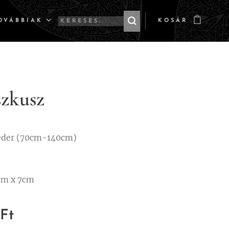
OVÁBBIAK
KOSÁR
szkusz
eder (70cm-140cm)
cm x 7cm
Ft