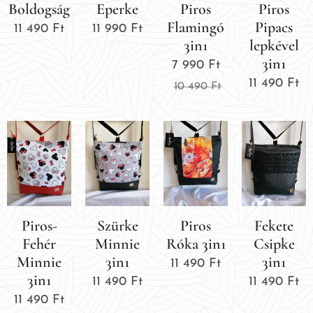
Boldogság
Eperke
Piros
Piros
Flamingó
Pipacs
11 490
Ft
11 990
Ft
3in1
lepkével
3in1
7 990
Ft
11 490
Ft
10 490
Ft
Piros-
Szürke
Piros
Fekete
Fehér
Minnie
Róka 3in1
Csipke
Minnie
3in1
3in1
11 490
Ft
3in1
11 490
Ft
11 490
Ft
11 490
Ft