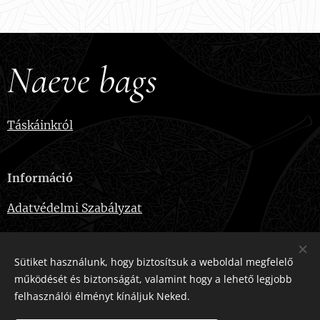
Naeve bags
Táskáinkról
Információ
Adatvédelmi Szabályzat
Sütiket használunk, hogy biztosítsuk a weboldal megfelelő
Elérhetőségek
működését és biztonságát, valamint hogy a lehető legjobb
felhasználói élményt kínáljuk Neked.
E-mail:
naevebags@gmail.com