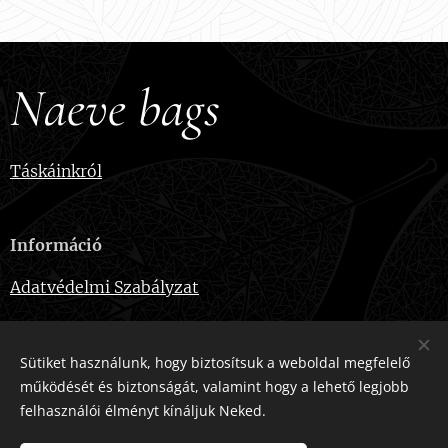
Naeve bags
Táskáinkról
Információ
Adatvédelmi Szabályzat
Sütiket használunk, hogy biztosítsuk a weboldal megfelelő
működését és biztonságát, valamint hogy a lehető legjobb
Elérhetőségek
felhasználói élményt kínáljuk Neked.
E-mail:
naevebags@gmail.com