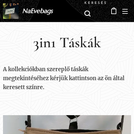
KERESÉS
NaEvebags
3in1 Táskák
A kollekciókban szereplő táskák
megtekintéséhez kérjük kattintson az ön által
keresett színre.