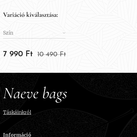
Variáció kiválasztása:
Szín
7 990
Ft
10 490
Ft
Naeve bags
Táskáinkról
Információ