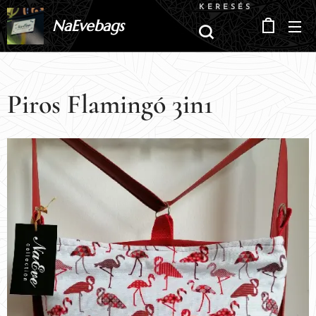
KERESÉS
NaEvebags
Piros Flamingó 3in1