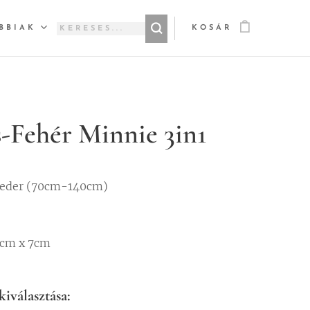
BBIAK
KOSÁR
s-Fehér Minnie 3in1
veder (70cm-140cm)
7cm x 7cm
kiválasztása: