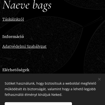
Naeve bags
Táskáinkról
Információ
Adatvédelmi Szabályzat
Elérhetőségek
E-mail:
naevebags@gmail.com
Sütiket használunk, hogy biztosítsuk a weboldal megfelelő
Telefonszám:
+36-20-915-2724
működését és biztonságát, valamint hogy a lehető legjobb
felhasználói élményt kínáljuk Neked.