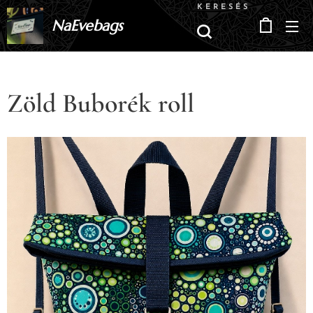
KERESÉS
NaEvebags
Zöld Buborék roll