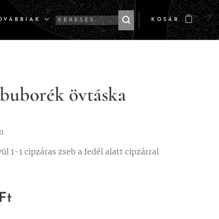
OVÁBBIAK
KOSÁR
 buborék övtáska
m
vül 1-1 cipzáras zseb a fedél alatt cipzárral
Ft