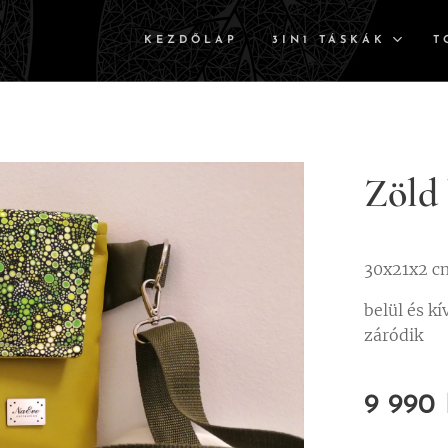
KEZDŐLAP
3IN1 TÁSKÁK
T
Zöld
30x21x2 c
belül és kí
záródik
9 990