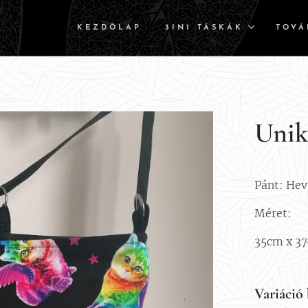
KEZDŐLAP
3IN1 TÁSKÁK
TOVÁ
Unik
Pánt: He
Méret:
35cm x 3
Variáció 