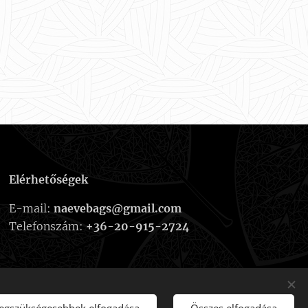
Elérhetőségek
E-mail:
naevebags@gmail.com
Telefonszám:
+36-20-915-2724
legszükségesebbek elfogadása
Összes elfogadása