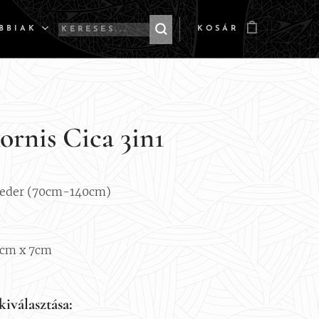
BBIAK
KOSÁR
ornis Cica 3in1
veder (70cm-140cm)
7cm x 7cm
kiválasztása: