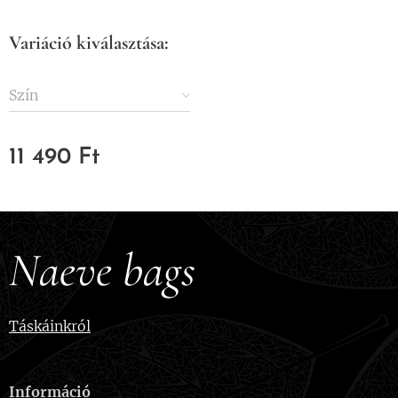
Variáció kiválasztása:
Szín
11 490
Ft
Naeve bags
Táskáinkról
Információ