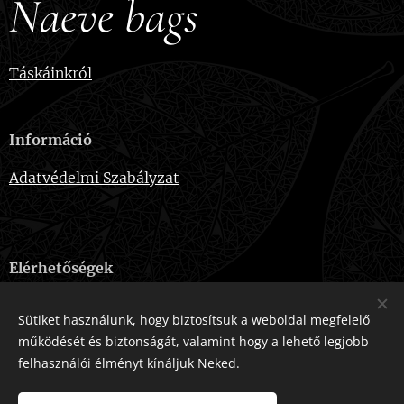
Naeve bags
Táskáinkról
Információ
Adatvédelmi Szabályzat
Elérhetőségek
E-mail:
naevebags@gmail.com
Sütiket használunk, hogy biztosítsuk a weboldal megfelelő
Telefonszám:
+36-20-915-2724
működését és biztonságát, valamint hogy a lehető legjobb
felhasználói élményt kínáljuk Neked.