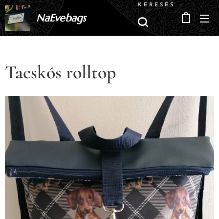
KERESÉS
NaEvebags
Tacskós rolltop