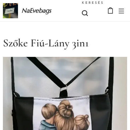
KERESÉS
NaEvebags
Szőke Fiú-Lány 3in1