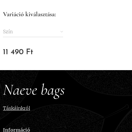
Variáció kiválasztása:
Szín
11 490
Ft
Naeve bags
Táskáinkról
Információ