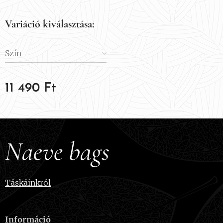
Variáció kiválasztása:
Szín
11 490
Ft
Naeve bags
Táskáinkról
Információ