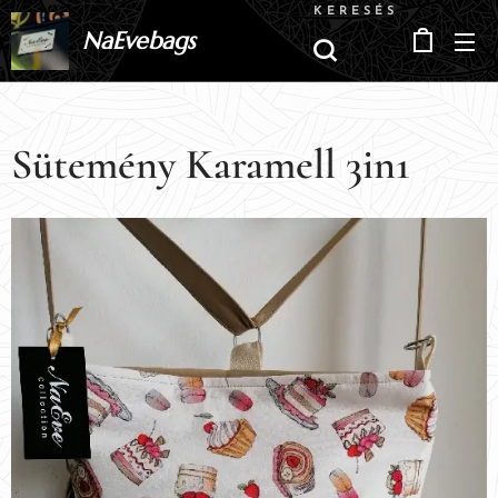
KERESÉS
NaEvebags
Sütemény Karamell 3in1