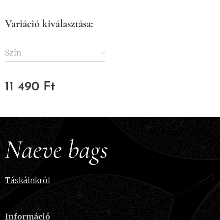
Variáció kiválasztása:
Szín
11 490
Ft
Naeve bags
Táskáinkról
Információ