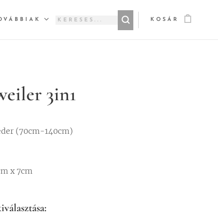
OVÁBBIAK
KOSÁR
eiler 3in1
eder (70cm-140cm)
cm x 7cm
iválasztása: