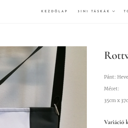
KEZDŐLAP
3IN1 TÁSKÁK
T
Rottw
Pánt: Hev
Méret:
35cm x 37
Variáció k