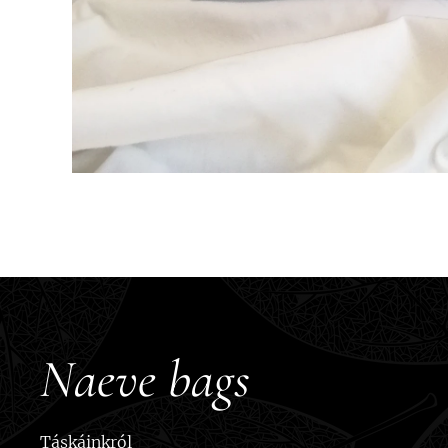
Naeve bags
Táskáinkról