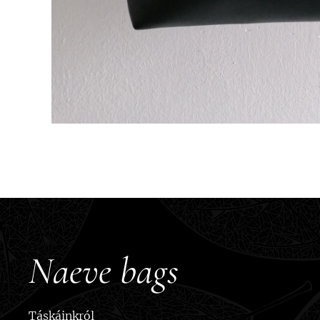
Naeve bags
Táskáinkról