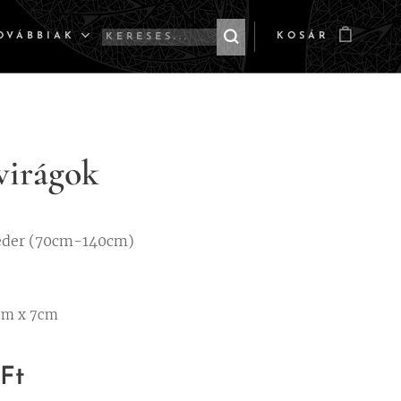
OVÁBBIAK
KOSÁR
virágok
eder (70cm-140cm)
cm x 7cm
Ft