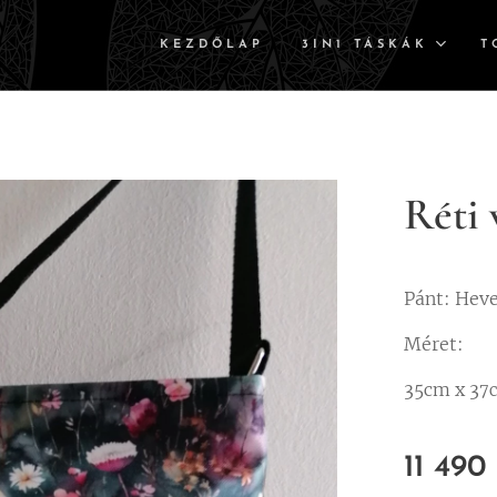
KEZDŐLAP
3IN1 TÁSKÁK
T
Réti 
Pánt: Hev
Méret:
35cm x 3
7
11 490