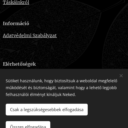
Táskáinkról
Információ
Adatvédelmi Szabályzat
Elérhetőségek
E-mail:
naevebags@gmail.com
Sütiket használunk, hogy biztosítsuk a weboldal megfelelő
Telefonszám:
+36-20-915-2724
működését és biztonságát, valamint hogy a lehető legjobb
felhasználói élményt kínáljuk Neked.
Az oldalt a
Webnode
működteti
Sütik
Csak a legszükségesebbek elfogadása
Összes elfogadása
KOSÁRBA