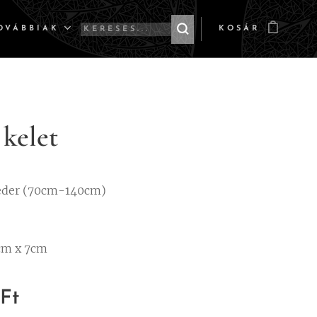
OVÁBBIAK
KOSÁR
 kelet
eder (70cm-140cm)
cm x 7cm
Ft