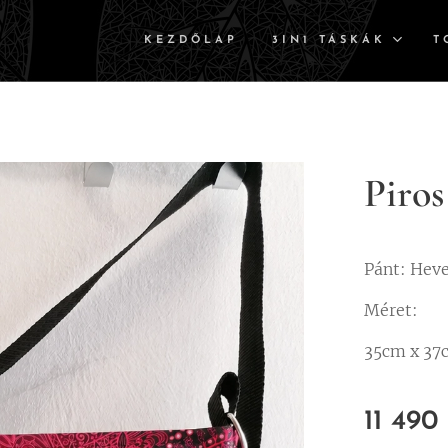
KEZDŐLAP
3IN1 TÁSKÁK
T
Piros
Pánt: Hev
Méret:
35cm x 37
11 490