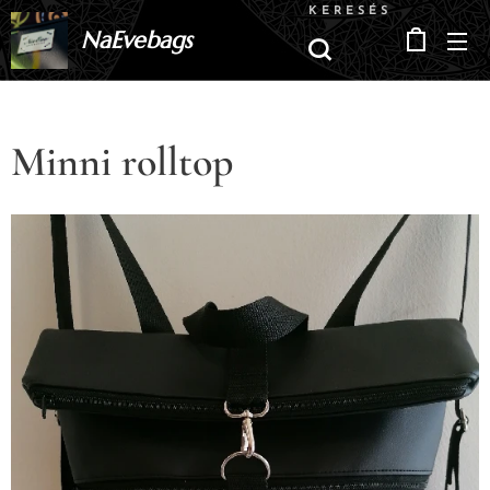
KERESÉS
NaEvebags
Minni rolltop