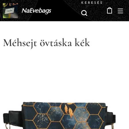
KERESÉS
NaEvebags
Méhsejt övtáska kék