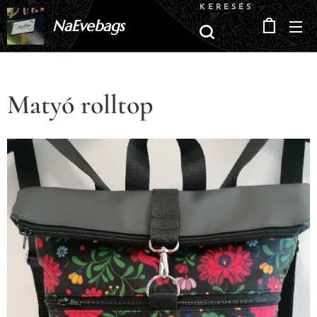
KERESÉS
NaEvebags
Matyó rolltop