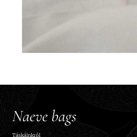
Naeve bags
Táskáinkról