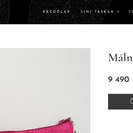
KEZDŐLAP
3IN1 TÁSKÁK
T
Málna
9 490