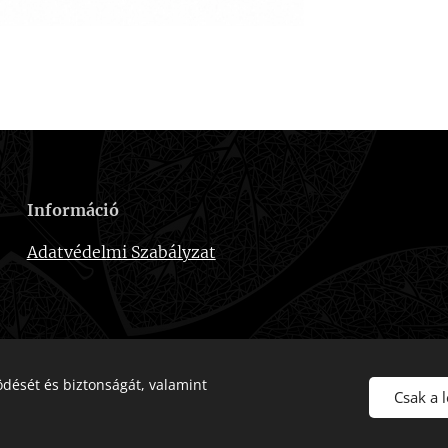
Információ
Adatvédelmi Szabályzat
dését és biztonságát, valamint
Csak a 
Az oldalt a
Webnode
működteti
Sütik