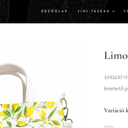
KEZDŐLAP
3IN1 TÁSKÁK
T
Limon
32x34x7 c
levehető p
Variáció k
Szín