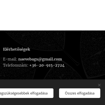
Elérhetőségek
E-mail:
naevebags@gmail.com
Telefonszám:
+36-20-915-2724
legszükségesebbek elfogadása
Összes elfogadása