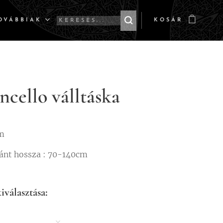
OVÁBBIAK
KOSÁR
cello válltáska
m
ánt hossza : 70-140cm
iválasztása: