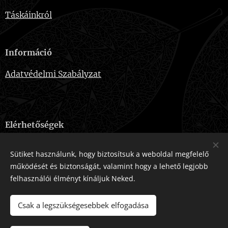
Táskáinkról
Információ
Adatvédelmi Szabályzat
Elérhetőségek
E-mail:
naevebags@gmail.com
Sütiket használunk, hogy biztosítsuk a weboldal megfelelő
Telefonszám:
+36-20-915-2724
működését és biztonságát, valamint hogy a lehető legjobb
felhasználói élményt kínáljuk Neked.
Az oldalt a
Webnode
működteti
Sütik
Csak a legszükségesebbek elfogadása