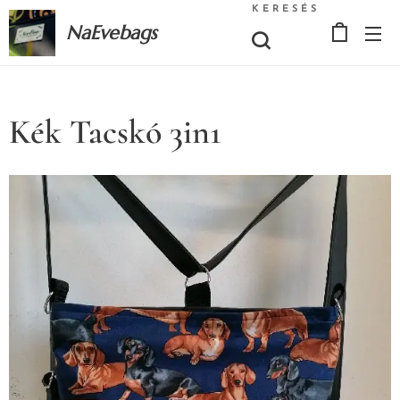
KERESÉS
NaEvebags
Kék Tacskó 3in1