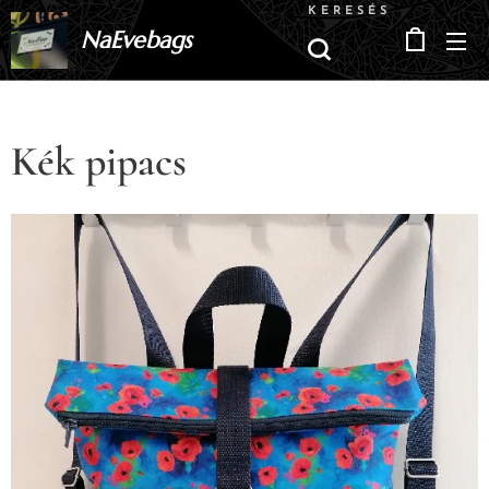
KERESÉS
NaEvebags
Kék pipacs