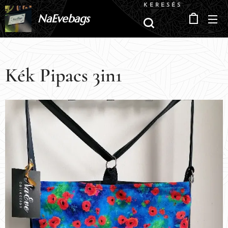
KERESÉS
NaEvebags
Kék Pipacs 3in1