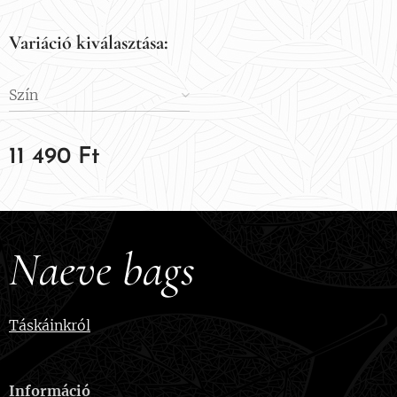
Variáció kiválasztása:
Szín
11 490
Ft
Naeve bags
Táskáinkról
Információ