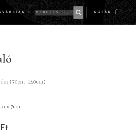
OVÁBBIAK
KOSÁR
aló
eder (70cm-140cm)
cm x 7cm
Ft