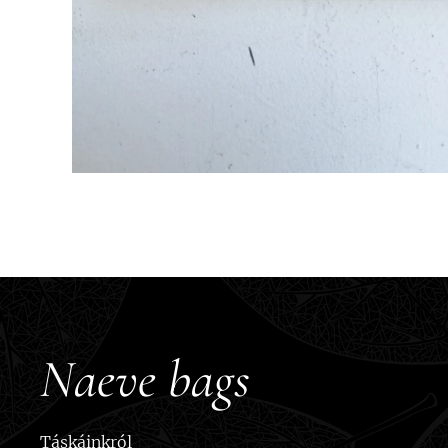
Naeve bags
Táskáinkról