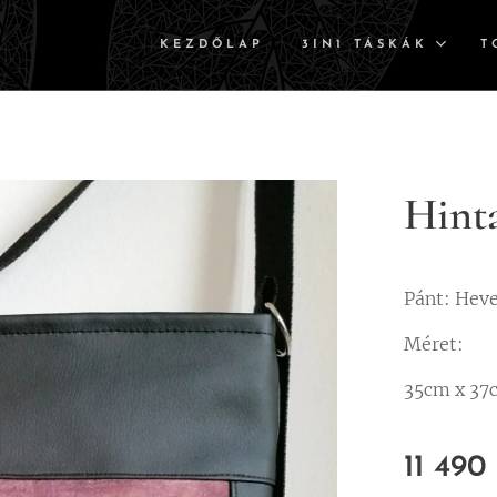
KEZDŐLAP
3IN1 TÁSKÁK
T
Hint
Pánt: Hev
Méret:
35cm x 37
11 490