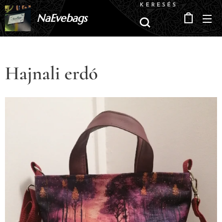
KERESÉS
NaEvebags
Hajnali erdó