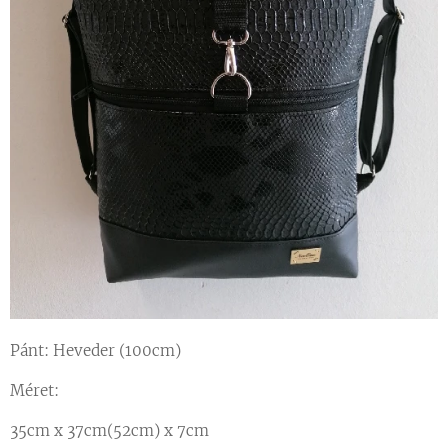
Pánt: Heveder (100cm)
Méret:
35cm x 37cm(52cm) x 7cm