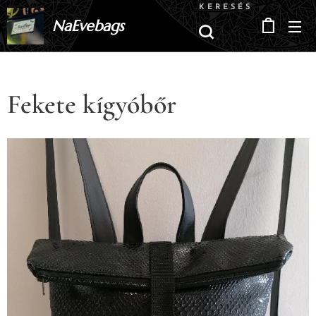
KERESÉS
NaEvebags
Fekete kígyóbőr