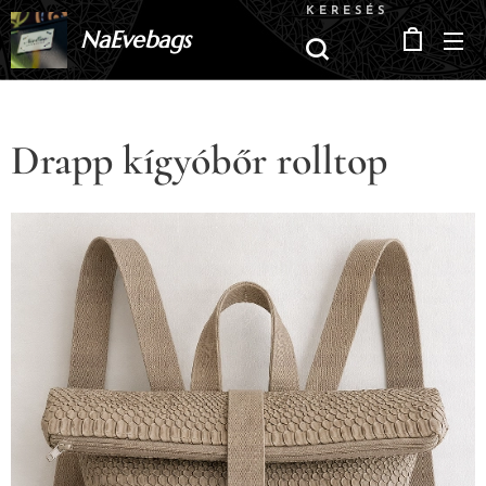
KERESÉS
NaEvebags
Drapp kígyóbőr rolltop