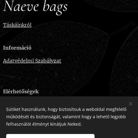
Naeve bags
Táskáinkról
Információ
Adatvédelmi Szabályzat
Elérhetőségek
E-mail:
naevebags@gmail.com
Sütiket használunk, hogy biztosítsuk a weboldal megfelelő
Telefonszám:
+36-20-915-2724
működését és biztonságát, valamint hogy a lehető legjobb
felhasználói élményt kínáljuk Neked.