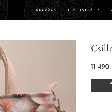
KEZDŐLAP
3IN1 TÁSKÁK
T
Csill
11 490