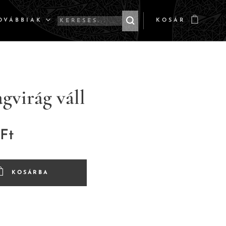
OVÁBBIAK
KOSÁR
agvirág váll
Ft
KOSÁRBA