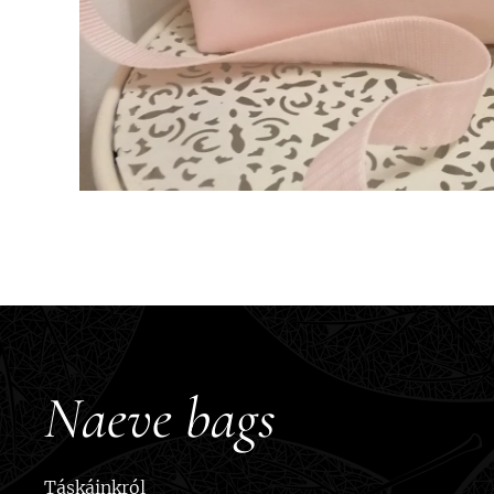
Naeve bags
Táskáinkról