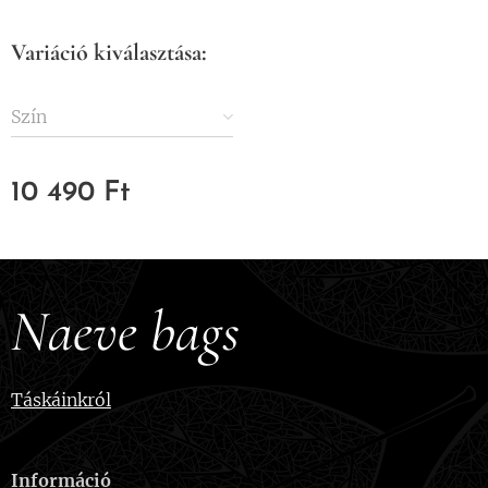
Variáció kiválasztása:
Szín
10 490
Ft
Naeve bags
Táskáinkról
Információ