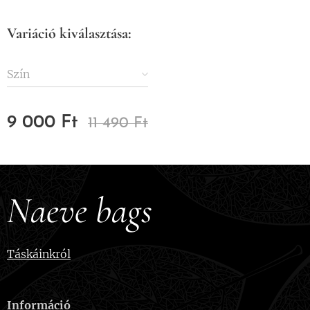
Variáció kiválasztása:
Szín
9 000
Ft
11 490
Ft
Naeve bags
Táskáinkról
Információ