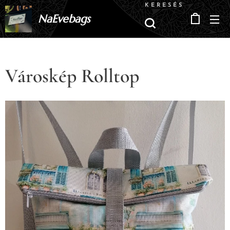
KERESÉS
NaEvebags
Városkép Rolltop