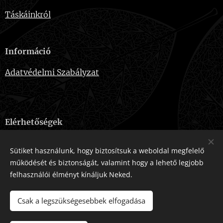
Táskáinkról
Információ
Adatvédelmi Szabályzat
Elérhetőségek
E-mail:
naevebags@gmail.com
Sütiket használunk, hogy biztosítsuk a weboldal megfelelő
Telefonszám:
+36-20-915-2724
működését és biztonságát, valamint hogy a lehető legjobb
felhasználói élményt kínáljuk Neked.
Az oldalt a
Webnode
működteti
Sütik
Csak a legszükségesebbek elfogadása