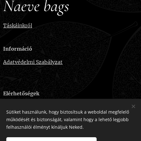
Naeve bags
Táskáinkról
Információ
Adatvédelmi Szabályzat
Elérhetőségek
E-mail:
naevebags@gmail.com
Sütiket használunk, hogy biztosítsuk a weboldal megfelelő
Telefonszám:
+36-20-915-2724
működését és biztonságát, valamint hogy a lehető legjobb
felhasználói élményt kínáljuk Neked.