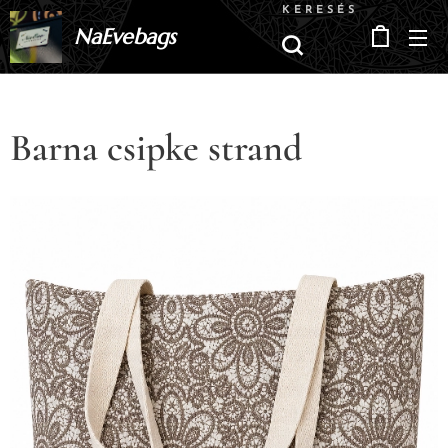
KERESÉS
NaEvebags
Barna csipke strand