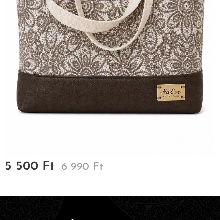
5 500
Ft
6 990
Ft