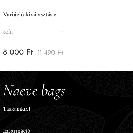
Variáció kiválasztása:
Szín
8 000
Ft
11 490
Ft
Naeve bags
Táskáinkról
Információ