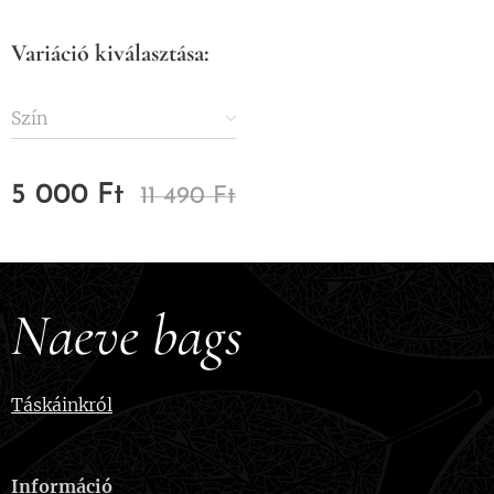
Variáció kiválasztása:
Szín
5 000
Ft
11 490
Ft
Naeve bags
Táskáinkról
Információ