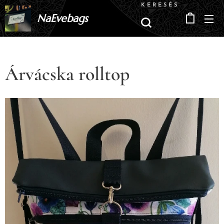
KERESÉS
NaEvebags
Árvácska rolltop