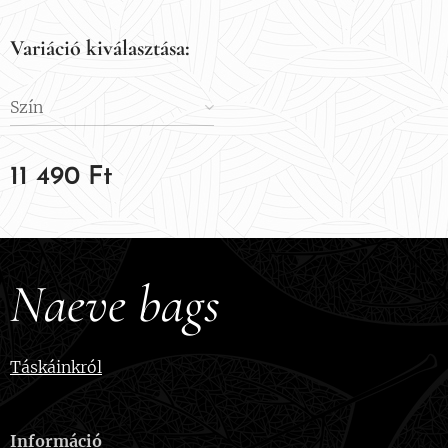
Variáció kiválasztása:
Szín
11 490
Ft
Naeve bags
Táskáinkról
Információ