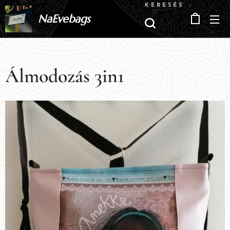
KERESÉS
NaEvebags
Álmodozás 3in1