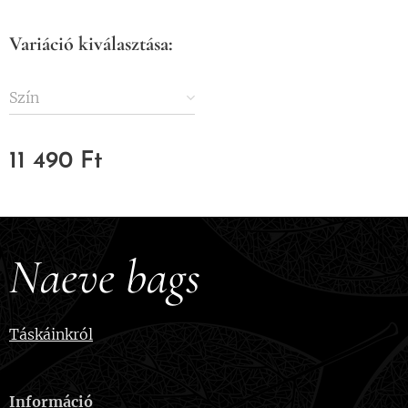
Variáció kiválasztása:
Szín
11 490
Ft
Naeve bags
Táskáinkról
Információ