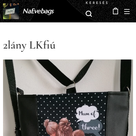
KERESÉS
NaEvebags
2lány LKfiú